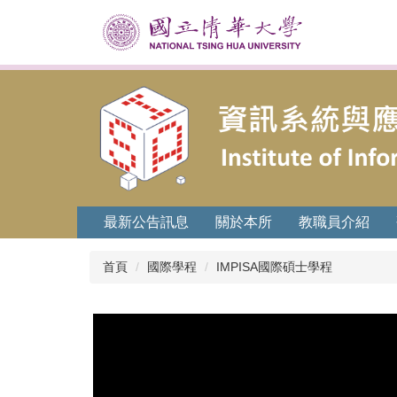
跳
到
主
要
內
容
區
最新公告訊息
關於本所
教職員介紹
首頁
國際學程
IMPISA國際碩士學程