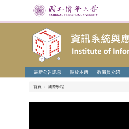
跳
到
主
要
內
容
區
最新公告訊息
關於本所
教職員介紹
首頁
國際學程